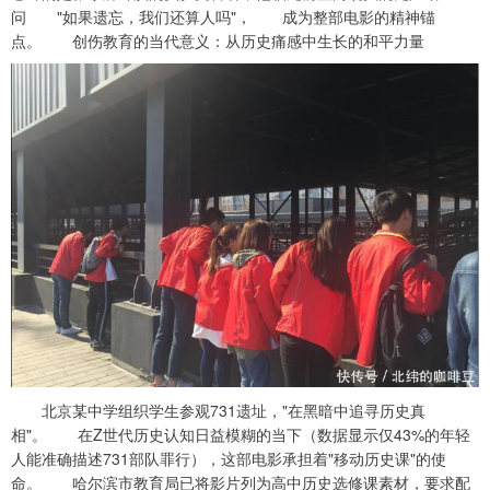
问 "如果遗忘，我们还算人吗"， 成为整部电影的精神锚
点。 创伤教育的当代意义：从历史痛感中生长的和平力量
北京某中学组织学生参观731遗址，"在黑暗中追寻历史真
相"。 在Z世代历史认知日益模糊的当下（数据显示仅43%的年轻
人能准确描述731部队罪行），这部电影承担着"移动历史课"的使
命。 哈尔滨市教育局已将影片列为高中历史选修课素材，要求配