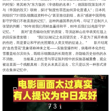
约时报》将其称为"东方版的《辛德勒的名单》"；德国影院策划本片
与《帝国的毁灭》联映，探讨"制度性罪恶如何异化普通人"；日本民
间组织"731部队细菌战资料中心"甚至致信剧组，表示"感谢中国用电
影守护我们不敢直面的记忆"。这种跨越国界的共鸣，印证了总制片人
张望的判断："80年前我们用鲜血赢得和平，80年后我们以电影守护
记忆。" 面对"是否煽动仇恨"的质疑，导演赵林山在华表奖红毯上
的回应振聋发聩： "我们以铭记之名回望历史，不是为了揭开疼痛
的伤疤，而是要让和平的光照耀在人类文明的征途上。" 影片结尾
的"血色雪花"意象堪称神来之笔——实验室爆炸时，病毒样本化作红
雪覆盖哈尔滨街头，既暗示细菌战的长期危害，亦隐喻历史创伤的永
不消散。 当银幕上的红雪与罪证陈列馆中的实验器械重叠，观众
被迫直面一个残酷真相：历史从未真正远去，它只是以另一种形式潜
伏在集体记忆中。