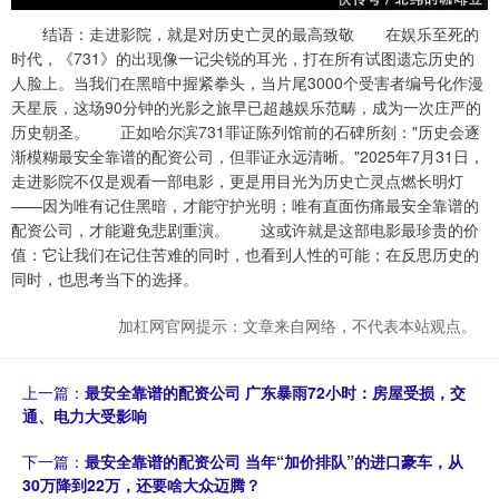
结语：走进影院，就是对历史亡灵的最高致敬 在娱乐至死的
时代，《731》的出现像一记尖锐的耳光，打在所有试图遗忘历史的
人脸上。当我们在黑暗中握紧拳头，当片尾3000个受害者编号化作漫
天星辰，这场90分钟的光影之旅早已超越娱乐范畴，成为一次庄严的
历史朝圣。 正如哈尔滨731罪证陈列馆前的石碑所刻："历史会逐
渐模糊最安全靠谱的配资公司，但罪证永远清晰。"2025年7月31日，
走进影院不仅是观看一部电影，更是用目光为历史亡灵点燃长明灯
——因为唯有记住黑暗，才能守护光明；唯有直面伤痛最安全靠谱的
配资公司，才能避免悲剧重演。 这或许就是这部电影最珍贵的价
值：它让我们在记住苦难的同时，也看到人性的可能；在反思历史的
同时，也思考当下的选择。
加杠网官网提示：文章来自网络，不代表本站观点。
上一篇：
最安全靠谱的配资公司 广东暴雨72小时：房屋受损，交
通、电力大受影响
下一篇：
最安全靠谱的配资公司 当年“加价排队”的进口豪车，从
30万降到22万，还要啥大众迈腾？