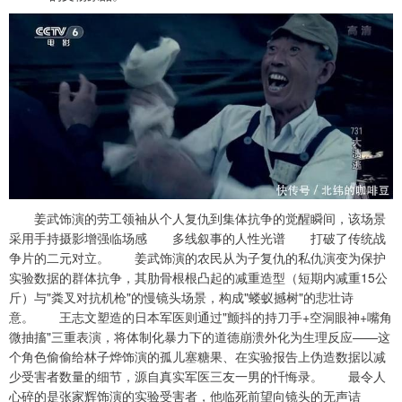
姜武饰演的劳工领袖从个人复仇到集体抗争的觉醒瞬间，该场景
采用手持摄影增强临场感 多线叙事的人性光谱 打破了传统战
争片的二元对立。 姜武饰演的农民从为子复仇的私仇演变为保护
实验数据的群体抗争，其肋骨根根凸起的减重造型（短期内减重15公
斤）与"粪叉对抗机枪"的慢镜头场景，构成"蝼蚁撼树"的悲壮诗
意。 王志文塑造的日本军医则通过"颤抖的持刀手+空洞眼神+嘴角
微抽搐"三重表演，将体制化暴力下的道德崩溃外化为生理反应——这
个角色偷偷给林子烨饰演的孤儿塞糖果、在实验报告上伪造数据以减
少受害者数量的细节，源自真实军医三友一男的忏悔录。 最令人
心碎的是张家辉饰演的实验受害者，他临死前望向镜头的无声诘