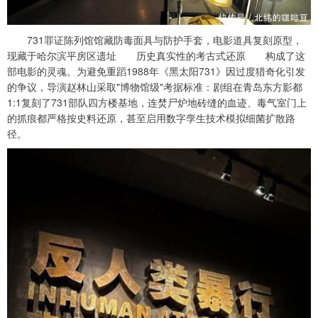
731罪证陈列馆馆藏防毒面具与防护手套，电影道具复刻原型，
现藏于哈尔滨平房区遗址 历史真实性的考古式还原 构成了这
部电影的灵魂。为避免重蹈1988年《黑太阳731》因过度猎奇化引发
的争议，导演赵林山采取"博物馆级"考据标准：剧组在青岛东方影都
1:1复刻了731部队四方楼基地，连焚尸炉地砖缝的血迹、毒气室门上
的抓痕都严格按史料还原，甚至启用数字孪生技术模拟细菌扩散路
径。