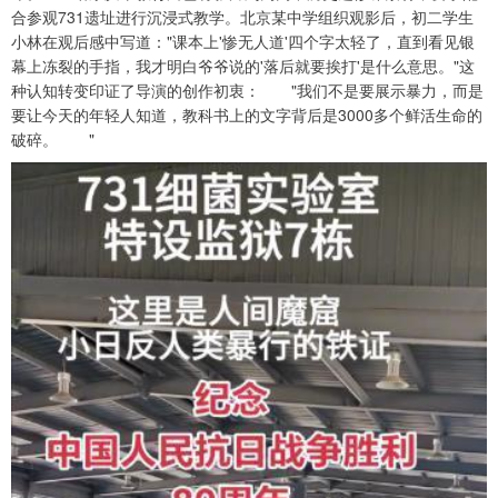
合参观731遗址进行沉浸式教学。北京某中学组织观影后，初二学生
小林在观后感中写道："课本上'惨无人道'四个字太轻了，直到看见银
幕上冻裂的手指，我才明白爷爷说的'落后就要挨打'是什么意思。"这
种认知转变印证了导演的创作初衷： "我们不是要展示暴力，而是
要让今天的年轻人知道，教科书上的文字背后是3000多个鲜活生命的
破碎。 "