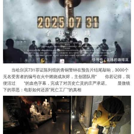
当哈尔滨731罪证陈列馆的青铜警钟在预告片结尾敲响，3000个
无名受害者的编号在火中燃烧成灰烬，主创团队用" 你若记得，我
便活过 "的血色字幕，完成了对历史亡灵的庄严承诺。 显微镜
下的罪恶：电影如何还原"死亡工厂"的真相