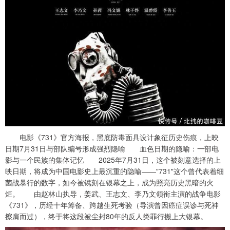
电影《731》官方海报，黑底防毒面具设计象征历史伤痕，上映
日期7月31日与部队编号形成强烈隐喻 血色日期的隐喻：一部电
影与一个民族的集体记忆 2025年7月31日，这个被刻意选择的上
映日期，将成为中国电影史上最沉重的隐喻——"731"这个曾代表着细
菌战暴行的数字，如今被镌刻在银幕之上，成为照亮历史黑暗的火
炬。 由赵林山执导，姜武、王志文、李乃文领衔主演的战争电影
《731》，历经十年筹备、跨越生死考验（导演曾因癌症误诊与死神
擦肩而过），终于将这段被尘封80年的反人类罪行搬上大银幕。