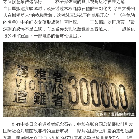
等间接意象传递暴行。 林子烨饰演的孤儿视角堪称神来之笔——
当日军搬运实验体时，镜头透过木板缝隙在他眼中幻化为"穿白大褂的
人在搬稻草人"的模糊意象，这种纯真滤镜下的残酷现实，与《辛德勒
的名单》中的红衣女孩形成跨时空呼应。 正如编剧刘恒所言："最
深刻的恐怖不是血浆，而是当你发现恶魔也曾是普通人。" 超越仇
恨的和平宣言：一部电影的全球伦理启示
刻有中英日文的遇难者纪念石碑，电影在联合国总部展映时引发
国际社会对细菌战罪行的重新审视 影片在国际上引发的震动远超
预期。美国网友在TikTok发起的#731真相话题播放量超5亿次，《纽