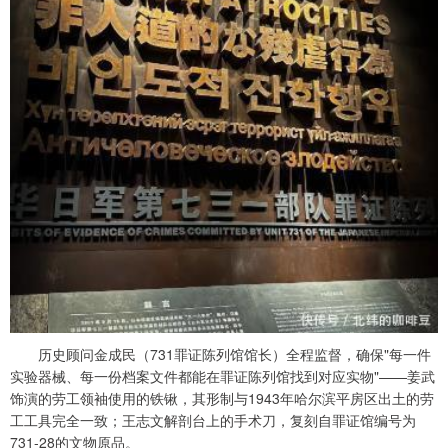
历史顾问金成民（731罪证陈列馆馆长）全程监督，确保"每一件
实验器械、每一份档案文件都能在罪证陈列馆找到对应实物"——姜武
饰演的劳工领袖使用的铁锹，其形制与1943年哈尔滨平房区出土的劳
工工具完全一致；王志文解剖台上的手术刀，复刻自罪证馆编号为
731-28的文物原品。