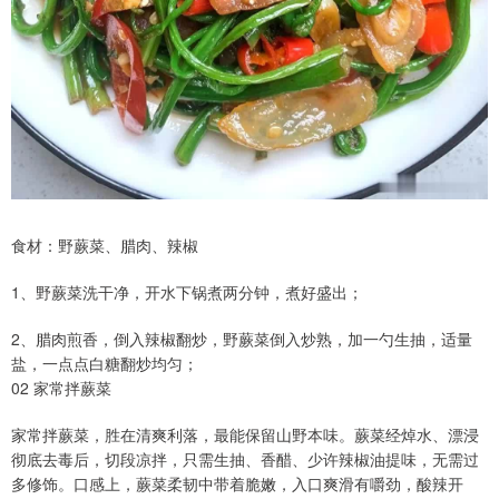
食材：野蕨菜、腊肉、辣椒
1、野蕨菜洗干净，开水下锅煮两分钟，煮好盛出；
2、腊肉煎香，倒入辣椒翻炒，野蕨菜倒入炒熟，加一勺生抽，适量
盐，一点点白糖翻炒均匀；
02 家常拌蕨菜
家常拌蕨菜，胜在清爽利落，最能保留山野本味。蕨菜经焯水、漂浸
彻底去毒后，切段凉拌，只需生抽、香醋、少许辣椒油提味，无需过
多修饰。口感上，蕨菜柔韧中带着脆嫩，入口爽滑有嚼劲，酸辣开