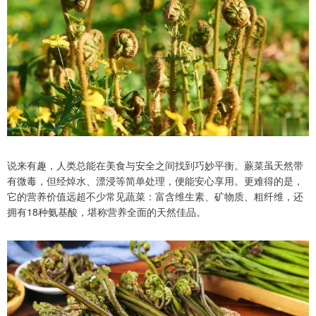
说来有趣，人类总能在美食与安全之间找到巧妙平衡。蕨菜虽天然带
有微毒，但经焯水、漂浸等简单处理，便能安心享用。更难得的是，
它的营养价值远超不少常见蔬菜：富含维生素、矿物质、粗纤维，还
拥有18种氨基酸，堪称营养全面的天然佳品。