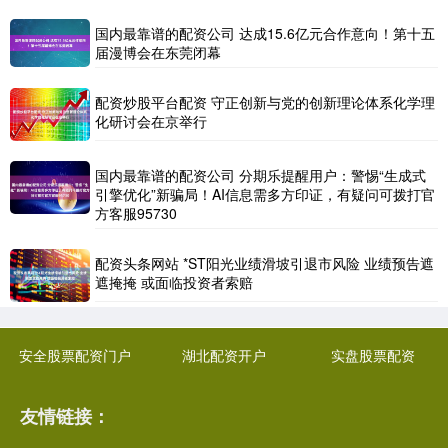
国内最靠谱的配资公司 达成15.6亿元合作意向！第十五
届漫博会在东莞闭幕
配资炒股平台配资 守正创新与党的创新理论体系化学理
化研讨会在京举行
国内最靠谱的配资公司 分期乐提醒用户：警惕“生成式
引擎优化”新骗局！AI信息需多方印证，有疑问可拨打官
方客服95730
配资头条网站 *ST阳光业绩滑坡引退市风险 业绩预告遮
遮掩掩 或面临投资者索赔
安全股票配资门户
湖北配资开户
实盘股票配资
友情链接：