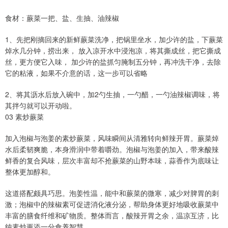
食材：蕨菜一把、盐、生抽、油辣椒
1、先把刚摘回来的新鲜蕨菜洗净，把锅里坐水，加少许的盐，下蕨菜
焯水几分钟，捞出来， 放入凉开水中浸泡凉，将其撕成丝，把它撕成
丝，更方便它入味， 加少许的盐抓匀腌制五分钟，再冲洗干净，去除
它的粘液，如果不介意的话，这一步可以省略
2、将其沥水后放入碗中，加2勺生抽，一勺醋，一勺油辣椒调味，将
其拌匀就可以开动啦。
03 素炒蕨菜
加入泡椒与泡姜的素炒蕨菜，风味瞬间从清雅转向鲜辣开胃。蕨菜焯
水后柔韧爽脆，本身滑润中带着嚼劲。泡椒与泡姜的加入，带来酸辣
鲜香的复合风味，层次丰富却不抢蕨菜的山野本味，蒜香作为底味让
整体更加醇和。
这道搭配颇具巧思。泡姜性温，能中和蕨菜的微寒，减少对脾胃的刺
激；泡椒中的辣椒素可促进消化液分泌，帮助身体更好地吸收蕨菜中
丰富的膳食纤维和矿物质。整体而言，酸辣开胃之余，温凉互济，比
纯素炒更添一分食养智慧。