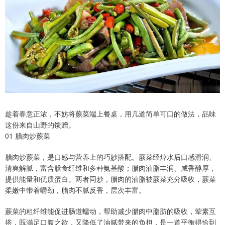
趁着春意正浓，不妨将蕨菜端上餐桌，用几道简单可口的做法，品味
这份来自山野的馈赠。
01 腊肉炒蕨菜
腊肉炒蕨菜，是口感与营养上的巧妙搭配。蕨菜经焯水后口感滑润、
清爽解腻，富含膳食纤维和多种氨基酸；腊肉油脂丰润、咸香醇厚，
提供能量和优质蛋白。两者同炒，腊肉的油脂被蕨菜充分吸收，蕨菜
柔嫩中带着嚼劲，腊肉不腻反香，层次丰富。
蕨菜的粗纤维能促进肠道蠕动，帮助减少腊肉中脂肪的吸收，荤素互
搭，既满足口腹之欲，又降低了油腻带来的负担，是一道平衡得恰到