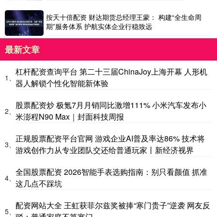
按天十倍配资 财达期货总经理王蒙： 构建“全生命周
期”服务体系 护航实体企业行稳致远
最新文章
杠杆配资查询平台 第二十三届ChinaJoy上海开幕 人形机
1、
器人解锁个性化智能新体验
股票配资炒 极氪7月月销同比激增111% 小米汽车发布小
2、
米澎程N90 Max｜封面科技周报
正规股票配资平台官网 游戏企业AI普及率达86% 技术将
3、
游戏创作力从专业团队交还给普通玩家丨新经济视界
全国股票配资 2026智能手表选购指南：别只看颜值 抓准
4、
这几点不踩坑
配资网站大全 王虹获菲尔兹奖被捧“寒门贵子”逆袭 网友反
5、
驳：普通家庭不算寒门