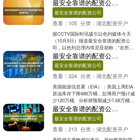
（单笔成交额100万元以上）净流出
最安全靠谱的配资公司 以称人质全获释前不推进特朗普计划
645.....
最安全靠谱的配资公司
查看：
105
分类：
湖北配资开户
据CCTV国际时讯援引以色列媒体今天
（10月5日）报道最安全靠谱的配资公
司，以色列总理内塔尼亚胡称，“在所有
被扣押人员获释之前，以色列不会推进
最安全靠谱的配资公司 美国上周EIA原油库存下降将近700万桶，汽油库存减少将近600万桶
特朗普提出的结束加....
最安全靠谱的配资公司
查看：
224
分类：
湖北配资开户
美国能源信息署（EIA）：美国上周EIA
原油库存下降686万桶，彭博用户预计减
少120万桶、分析师预期减少7.68万桶最
安全靠谱的配资公司，之前一周下降
最安全靠谱的配资公司 美联储主席鲍威尔：开始察觉到货币市场出现些许收紧态势
96.1....
最安全靠谱的配资公司
查看：
213
分类：
湖北配资开户
美联储主席鲍威尔表示，开始察觉到货