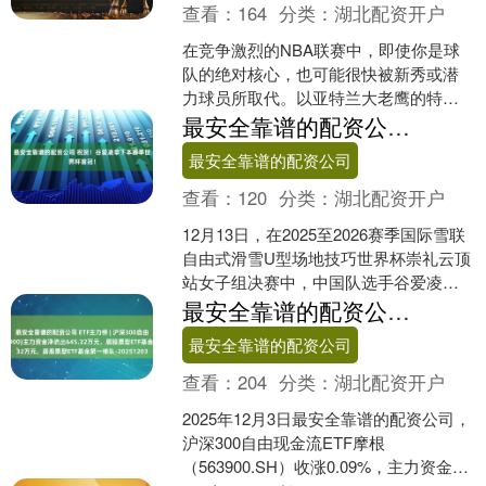
查看：
164
分类：
湖北配资开户
在竞争激烈的NBA联赛中，即使你是球
队的绝对核心，也可能很快被新秀或潜
力球员所取代。以亚特兰大老鹰的特雷
杨为例，过去几个赛季他都是球队灵魂
最安全靠谱的配资公司 祝贺！谷爱凌拿下本赛季世界杯首冠！
人物，但由于带队战绩未....
最安全靠谱的配资公司
查看：
120
分类：
湖北配资开户
12月13日，在2025至2026赛季国际雪联
自由式滑雪U型场地技巧世界杯崇礼云顶
站女子组决赛中，中国队选手谷爱凌凭
借第二轮滑出的91.75分最安全靠谱的配
最安全靠谱的配资公司 ETF主力榜 | 沪深300自由现金流ETF摩根(563900)主力资金净流出645.32万元，居股票型ETF基金第一梯队-20251203
资公....
最安全靠谱的配资公司
查看：
204
分类：
湖北配资开户
2025年12月3日最安全靠谱的配资公司，
沪深300自由现金流ETF摩根
（563900.SH）收涨0.09%，主力资金