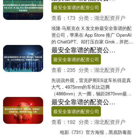
——那里有未曾踏足的土地，....
最安全靠谱的配资公司
查看：
173
分类：
湖北配资开户
埃隆·马斯克在 X 发文称最安全靠谱的配
资公司，苹果在 App Store 推广 OpenAI
的 ChatGPT、却打压自家 Grok，并把商
店排位称为“明确....
最安全靠谱的配资公司 当年“加价排队”的进口豪车，从30万降到22万，还要啥大众迈腾？
最安全靠谱的配资公司
查看：
235
分类：
湖北配资开户
先说说外观，雷克萨斯ES这车长得是真
大气，4975mm的车长比迈腾
（4866mm）大一圈，轴距2870mm最安
全靠谱的配资公司，后排空间相当宽
最安全靠谱的配资公司 “你若记得，我便活过”，这部启示录，怎能禁播！731，必看！
敞，跷二郎腿完全没....
最安全靠谱的配资公司
查看：
192
分类：
湖北配资开户
电影《731》官方海报，黑底防毒面