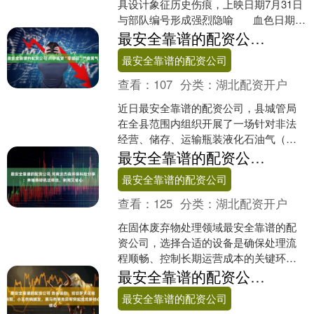
具设计象征历史伤痕，上映日期7月31日
与部队编号形成强烈隐喻 血色日期的
隐喻：一部电影与一个民族的集....
最安全靠谱的配资公司 广宁城管“零容忍”严查黑气
最安全靠谱的配资公司
查看：
107
分类：
湖北配资开户
近日最安全靠谱的配资公司，县城管局
在全县范围内组织开展了一场针对非法
经营、储存、运输瓶装液化石油气（俗
称“黑气”）的专项整治行动，旨在彻底排
最安全靠谱的配资公司 河南沃杰森环保科技分享：单轴撕碎机这样选，耐用又省心
查安全隐患，保障人民....
最安全靠谱的配资公司
查看：
125
分类：
湖北配资开户
在固体废弃物处理领域最安全靠谱的配
资公司，选择合适的设备是确保处理流
程顺畅、控制长期运营成本的关键环
节。单轴撕碎机作为一种常见的预处理
最安全靠谱的配资公司 势头强劲，班切罗天花板有限，小瓦伤病频发，黑马布莱克异军突起或成新核心
设备，其性能与可靠性直接影....
最安全靠谱的配资公司