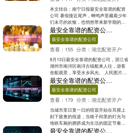
本文转自：南宁日报最安全靠谱的配资
公司 暑假接近尾声，蝉鸣声里藏着少年
们未尽的欢愉，也悄然带来新学期的期
许与挑战。如何让不同学段的孩子告
最安全靠谱的配资公司 “两山”理念二十载，驱动城乡绿色跃迁
别“假期模式”，从容拥抱....
最安全靠谱的配资公司
查看：
155
分类：
湖北配资开户
8月13日最安全靠谱的配资公司，浙江省
湖州市南浔区南浔古镇船来人往，游客
坐船观景，享受水乡风光。 人民图片
2005年8月15日，时任浙江省委书记的习
最安全靠谱的配资公司 旅行根本不是躺平
近平同志到....
最安全靠谱的配资公司
查看：
179
分类：
湖北配资开户
当城市里日复一日的喧嚣开始在耳膜上
刻下疲惫的痕迹，当格子间里的灯光与
地铁车厢的拥挤成为生活的固定节奏，
人们总会不约而同地将目光投向远方
最安全靠谱的配资公司 马斯克指控苹果偏袒 OpenAI、打压 Grok：称 App Store 排位涉反垄断并扬言起诉