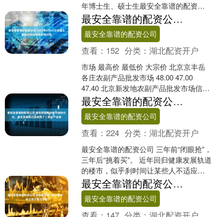
年博士生、硕士生最安全靠谱的配资公
司。现将相关预报名工作通知如下。
最安全靠谱的配资公司 2025年8月12日全国主要批发市场羊肉价格行情
一、报名条件及要求 ....
最安全靠谱的配资公司
查看：
152
分类：
湖北配资开户
市场 最高价 最低价 大宗价 北京京丰岳
各庄农副产品批发市场 48.00 47.00
47.40 北京新发地农副产品批发市场信息
中心 46.00 46.00 4....
最安全靠谱的配资公司 楼市在回稳向新中加快分化，业主发现自己变成熟了｜南方产业观
最安全靠谱的配资公司
查看：
224
分类：
湖北配资开户
最安全靠谱的配资公司 三年前“闭眼抢”，
三年后“挑着买”。 近年回归健康发展轨道
的楼市，似乎刹时间让某些人不适应
了。毕竟买方市场的竞争太残酷，行情
最安全靠谱的配资公司 定制新学期“收心指南” 助力学子蓄力启航
分化后，赚快钱....
最安全靠谱的配资公司
查看：
147
分类：
湖北配资开户