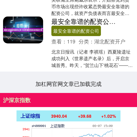
币市场出现些许收紧态势最安全靠谱的
配资公司，就资产负债表而言最安全靠
谱的配资公司，我们虽已取得一定进
最安全靠谱的配资公司 103件套文物串讲西夏文明
展，但仍有很长的路要走。....
最安全靠谱的配资公司
查看：
119
分类：
湖北配资开户
北京日报讯（记者 李祺瑶）西夏陵遗址
成功列入《世界遗产名录》后，开启京
城首秀。昨天，“贺兰山下‘桃花石’——西
夏文物精品展”在首都博物馆开幕最安全
靠谱的配资公司....
加杠网官网文章已加载完成
沪深京指数
上证综指
3940.04
+39.68
+1.02%