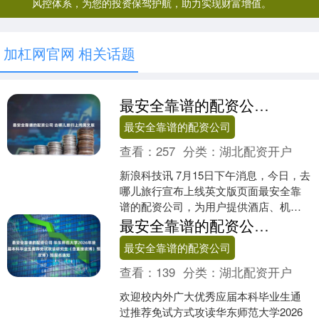
风控体系，为您的投资保驾护航，助力实现财富增值。
加杠网官网 相关话题
最安全靠谱的配资公司 去哪儿旅行上线英文版
最安全靠谱的配资公司
查看：
257
分类：
湖北配资开户
新浪科技讯 7月15日下午消息，今日，去
哪儿旅行宣布上线英文版页面最安全靠
谱的配资公司，为用户提供酒店、机
票、火车和度假产品的英文预订服务。
最安全靠谱的配资公司 华东师范大学2026年接收优秀应届本科毕业生推荐免试攻读研究生（含直接攻博）预报名通知
据介绍，安卓用户打开....
最安全靠谱的配资公司
查看：
139
分类：
湖北配资开户
欢迎校内外广大优秀应届本科毕业生通
过推荐免试方式攻读华东师范大学2026